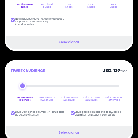
Notificaciones
Portal WiFi
1 a 6
7 a 12
13 a 20
1 Línea
1 Línea
Líneas
Líneas
Líneas
Notificaciones automáticas integradas a
los productos de Reservas y
Agendamientos
Seleccionar
USD. 129
FIWEEX AUDIENCE
/mes
30K Contactos
100k Contactos
200k Contactos
300k Contactos
500k Contactos
90K envios
300K envios
600K envios
900K envios
1.5M envios
Envía Campañas de Email MKT a tus base
Equipo especializado que te ayudará a
de datos existentes
optimizar resultados y campañas
Seleccionar