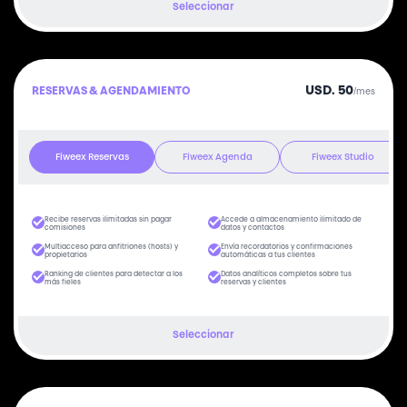
Seleccionar
USD. 50
RESERVAS & AGENDAMIENTO
/mes
Fiweex Reservas
Fiweex Agenda
Fiweex Studio
Recibe reservas ilimitadas sin pagar
Accede a almacenamiento ilimitado de
comisiones
datos y contactos
Multiacceso para anfitriones (hosts) y
Envía recordatorios y confirmaciones
propietarios
automáticas a tus clientes
Ranking de clientes para detectar a los
Datos analíticos completos sobre tus
más fieles
reservas y clientes
Seleccionar