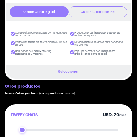
QR con Carta Digital
QR con tu carta en PDF
Carta digital personalizada con la identidad
Productos organizados por categorías,
de tu marca
fáciles de explorar
Visitas ilimitadas, sin restricciones ni límites
QR con captura de datos para conocer a
de uso
tus clientes
Campañas de Email Marketing
Pop-ups de venta con imágenes y
automáticas y masivas
promociones de tu negocio
Seleccionar
Otros productos
Precios únicos por Panel (sin depender de locales)
USD. 20
FIWEEX CHATS
/mes