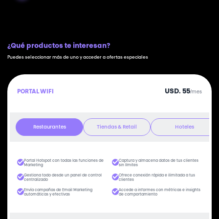
¿Qué productos te interesan?
Puedes seleccionar más de uno y acceder a ofertas especiales
USD. 55
PORTAL WIFI
/mes
Restaurantes
Tiendas & Retail
Hoteles
Portal Hotspot con todas las funciones de
Captura y almacena datos de tus clientes
Marketing
sin límites
Gestiona todo desde un panel de control
Ofrece conexión rápida e ilimitada a tus
centralizado
clientes
Envía campañas de Email Marketing
Accede a informes con métricas e insights
automáticas y efectivas
de comportamiento