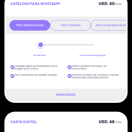
USD. 40
CATÁLOGO PARA WHATSAPP
/mes
Para Restaurantes
Para Tiendas
Para Empresas de Servi
Sin ubicación
Con ubicación Google Maps
Catálogo digital personalizado con la
Visitas y pedidos ilimitados, sin
imagen de tu marca
restricciones
Cero comisiones por pedido recibido
Historial completo de compras y clientes
almacenado automáticamente
Seleccionar
USD. 48
CARTA DIGITAL
/mes