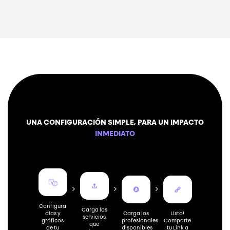
UNA CONFIGURACIÓN SIMPLE, PARA UN IMPACTO
INMEDIATO
Configura
Carga los
Listo!
días y
Carga los
servicios
Comparte
gráficos
profesionales
que
tu Link a
de tu
disponibles