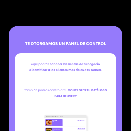
TE OTORGAMOS UN PANEL DE CONTROL
Aquí podrás
conocer las ventas de tu negocio
e identificar a los clientes más fieles a tu marca.
También podrás controlar tu
CONTROLES TU CATÁLOGO
PARA DELIVERY