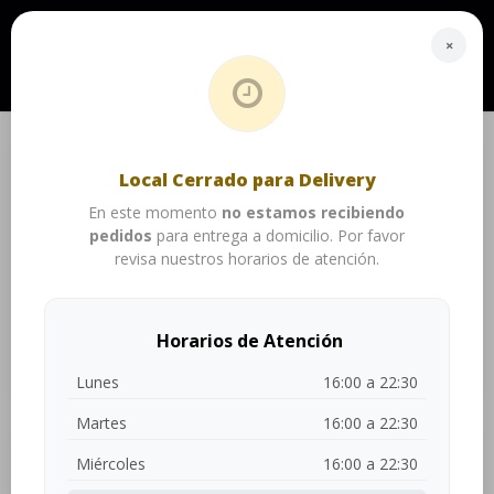
¡Hola! Local cerrado. Abrimos a las 16:00 hs. a 22:30 hs. (Aún Cerrado)
×
Don Town Food Factory
Local Cerrado para Delivery
Cerrado
En este momento
no estamos recibiendo
pedidos
para entrega a domicilio. Por favor
revisa nuestros horarios de atención.
0
Mi Pedido
Realizar Pedido
Ver productos
Horarios de Atención
Lunes
16:00 a 22:30
Martes
16:00 a 22:30
Miércoles
16:00 a 22:30
ZONAS DE COBERTURA
PORCIONES
TARTAS
SANDWICHES
ENSA