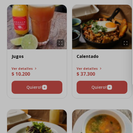
Jugos
Calentado
Ver detalles
Ver detalles
$ 10.200
$ 37.300
Quiero!
Quiero!