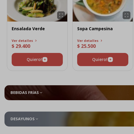
Ensalada Verde
Sopa Campesina
Ver detalles
Ver detalles
$ 29.400
$ 25.500
Quiero!
Quiero!
BEBIDAS FRíAS
DESAYUNOS