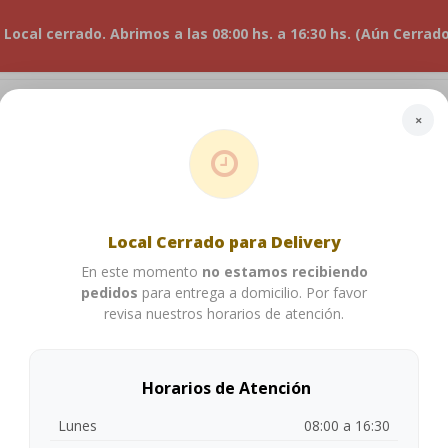
! Local cerrado. Abrimos a las 08:00 hs. a 16:30 hs. (Aún Cerrad
×
Local Cerrado para Delivery
En este momento
no estamos recibiendo
pedidos
para entrega a domicilio. Por favor
revisa nuestros horarios de atención.
TRADAS
PRINCIPALES
ENSALADAS
SÁNDUCHES
SOP
Horarios de Atención
Lunes
08:00 a 16:30