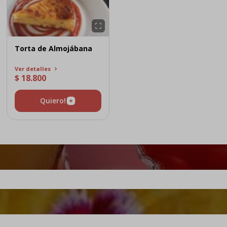
Torta de Almojábana
Ver detalles
$ 18.800
Quiero!